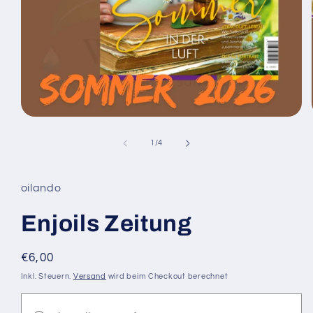
Medien
1
in
von
1
/
4
Modal
öffnen
oilando
Enjoils Zeitung
Normaler
€6,00
Preis
Inkl. Steuern.
Versand
wird beim Checkout berechnet