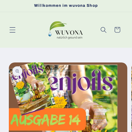
Direkt
Willkommen im wuvona Shop
zum
Inhalt
Warenkorb
oduktinformationen
ringen