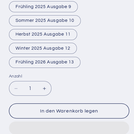
Frühling 2025 Ausgabe 9
Sommer 2025 Ausgabe 10
Herbst 2025 Ausgabe 11
Winter 2025 Ausgabe 12
Frühling 2026 Ausgabe 13
Anzahl
Verringere
Erhöhe
die
die
Menge
Menge
für
für
In den Warenkorb legen
Enjoils
Enjoils
Zeitung
Zeitung